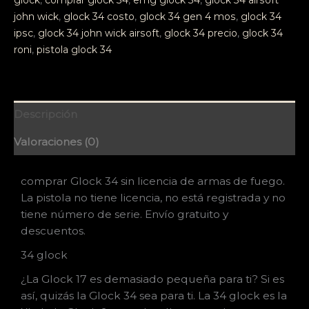
glock
,
comprar glock 34
,
emg glock 34
,
glock 34 airsoft
john wick
,
glock 34 costo
,
glock 34 gen 4 mos
,
glock 34
ipsc
,
glock 34 john wick airsoft
,
glock 34 precio
,
glock 34
roni
,
pistola glock 34
Descripción
Valoraciones (0)
comprar Glock 34 sin licencia de armas de fuego.
La pistola no tiene licencia, no está registrada y no
tiene número de serie. Envío gratuito y
descuentos.
34 glock
¿La Glock 17 es demasiado pequeña para ti? Si es
así, quizás la Glock 34 sea para ti. La 34 glock es la