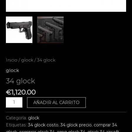
Inicio
/
glock
/ 34 glock
glock
34 glock
€
1,120.00
AÑADIR AL CARRITO
Categoría:
glock
Etiquetas:
34 glock costo
,
34 glock precio
,
comprar 34