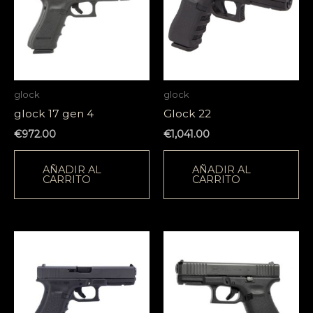
glock
glock
glock 17 gen 4
Glock 22
€
972.00
€
1,041.00
AÑADIR AL
AÑADIR AL
CARRITO
CARRITO