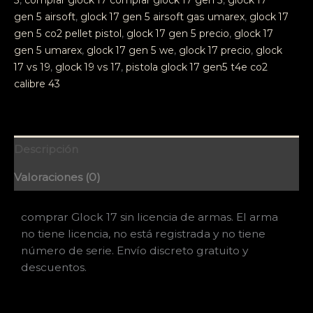
5
,
comprar glock 17 comprar glock 17 gen 5
,
glock 17
gen 5 airsoft
,
glock 17 gen 5 airsoft gas umarex
,
glock 17
gen 5 co2 pellet pistol
,
glock 17 gen 5 precio
,
glock 17
gen 5 umarex
,
glock 17 gen 5 we
,
glock 17 precio
,
glock
17 vs 19
,
glock 19 vs 17
,
pistola glock 17 gen5 t4e co2
calibre 43
Descripción
Valoraciones (0)
comprar Glock 17 sin licencia de armas. El arma
no tiene licencia, no está registrada y no tiene
número de serie. Envío discreto gratuito y
descuentos.