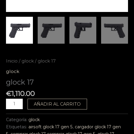
Inicio
/
glock
/ glock 17
glock
glock 17
€
1,110.00
AÑADIR AL CARRITO
Categoría:
glock
Etiquetas:
airsoft glock 17 gen 5
,
cargador glock 17 gen