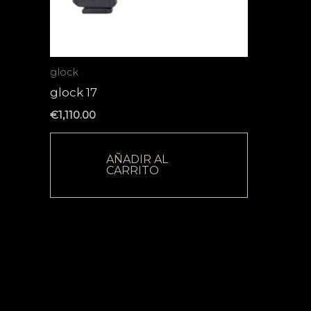
glock
glock 17
€
1,110.00
AÑADIR AL
CARRITO