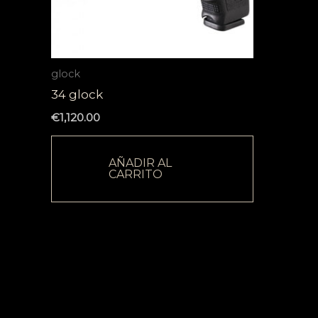
glock
34 glock
€
1,120.00
AÑADIR AL
CARRITO