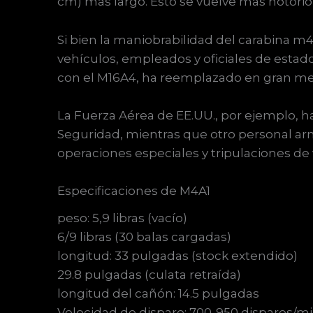
cm) más largo. Esto se vuelve más notorio 
Si bien la maniobrabilidad del carabina m4
vehículos, empleados y oficiales de estad
con el M16A4, ha reemplazado en gran medid
La Fuerza Aérea de EE.UU., por ejemplo,
Seguridad, mientras que otro personal ar
operaciones especiales y tripulaciones de 
Especificaciones de M4A1
peso: 5,9 libras (vacío)
6/9 libras (30 balas cargadas)
longitud: 33 pulgadas (stock extendido)
29.8 pulgadas (culata retraída)
longitud del cañón: 14.5 pulgadas
Velocidad de disparo: 700-950 disparos/mi