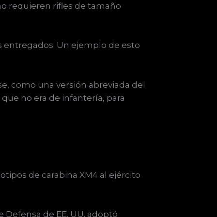
 no requieren rifles de tamaño
s entregados. Un ejemplo de esto
se, como una versión abreviada del
ue no era de infantería, para
totipos de carabina XM4 al ejército
de Defensa de EE. UU. adoptó