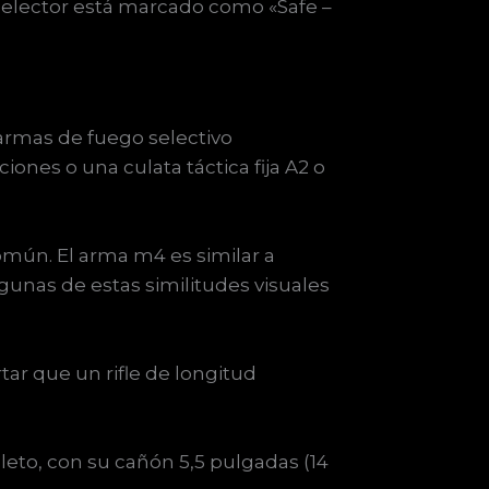
 selector está marcado como «Safe –
 armas de fuego selectivo
ones o una culata táctica fija A2 o
común. El arma m4 es similar a
unas de estas similitudes visuales
ar que un rifle de longitud
leto, con su cañón 5,5 pulgadas (14