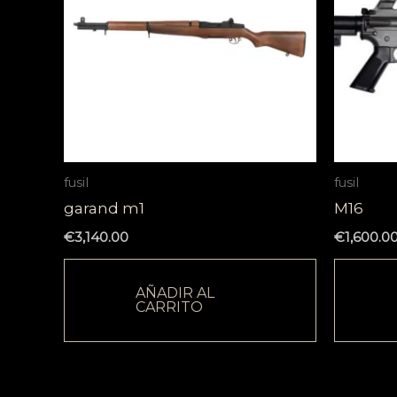
fusil
fusil
garand m1
M16
€
3,140.00
€
1,600.0
AÑADIR AL
CARRITO