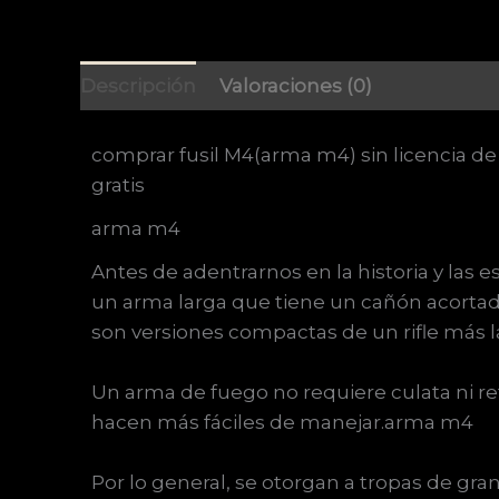
Descripción
Valoraciones (0)
comprar fusil M4(arma m4) sin licencia de 
gratis
arma m4
Antes de adentrarnos en la historia y las e
un arma larga que tiene un cañón acortad
son versiones compactas de un rifle más 
Un arma de fuego no requiere culata ni refu
hacen más fáciles de manejar.arma m4
Por lo general, se otorgan a tropas de gr