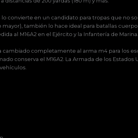
a distancias de 200 yardas (180 m) y más.
 lo convierte en un candidato para tropas que no son
o mayor), también lo hace ideal para batallas cuerpo
a al M16A2 en el Ejército y la Infantería de Marina
 ha cambiado completamente al arma m4 para los es
mado conserva el M16A2. La Armada de los Estados U
vehículos.
n.