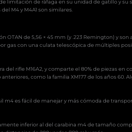
 limitación de ráfaga en su unidad de gatillo y su
del M4 y M4A1 son similares.
ción OTAN de 5,56 × 45 mm (y .223 Remington) y son
 gas con una culata telescópica de múltiples posici
gera del rifle M16A2, y comparte el 80% de piezas en 
teriores, como la familia XM177 de los años 60. Alg
l m4 es fácil de manejar y más cómoda de transport
eramente inferior al del carabina m4 de tamaño comp