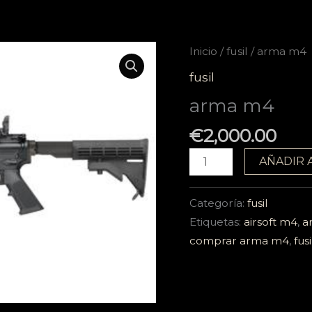
arma
Inicio
/
fusil
/ arma m4
m4
fusil
cantidad
arma m4
€
2,000.00
AÑADIR 
Categoría:
fusil
Etiquetas:
airsoft m4
,
a
comprar arma m4
,
fus