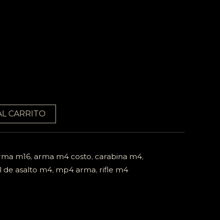
AL CARRITO
rma m16
,
arma m4 costo
,
carabina m4
,
il de asalto m4
,
mp4 arma
,
rifle m4