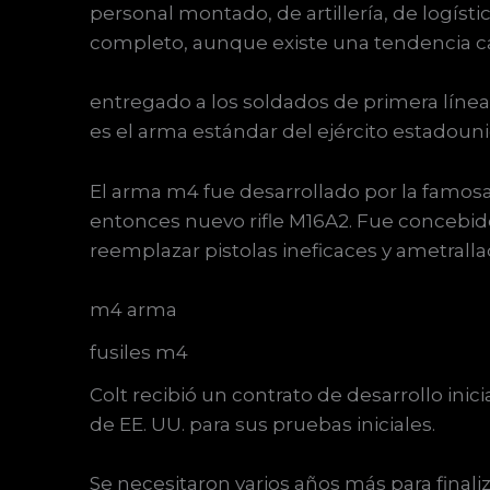
personal montado, de artillería, de logíst
completo, aunque existe una tendencia ca
entregado a los soldados de primera líne
es el arma estándar del ejército estadoun
El arma m4 fue desarrollado por la famos
entonces nuevo rifle M16A2. Fue concebid
reemplazar pistolas ineficaces y ametralla
m4 arma
fusiles m4
Colt recibió un contrato de desarrollo inic
de EE. UU. para sus pruebas iniciales.
Se necesitaron varios años más para final