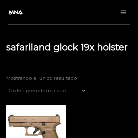
Ir
al
contenido
safariland glock 19x holster
Mostrando el único resultado