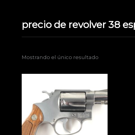
Ir
al
contenido
precio de revolver 38 es
Mostrando el único resultado