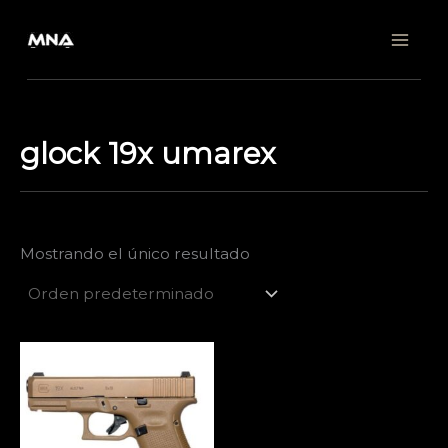
Ir
al
contenido
glock 19x umarex
Mostrando el único resultado