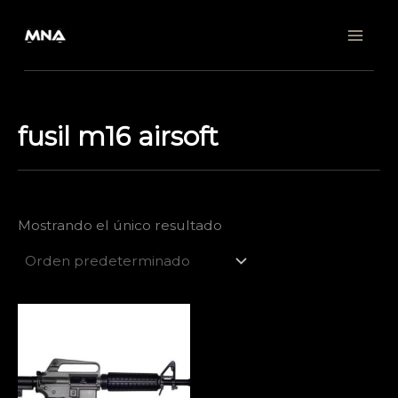
Ir
al
contenido
fusil m16 airsoft
Mostrando el único resultado