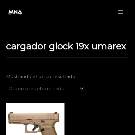
Ir
al
contenido
cargador glock 19x umarex
Mostrando el único resultado