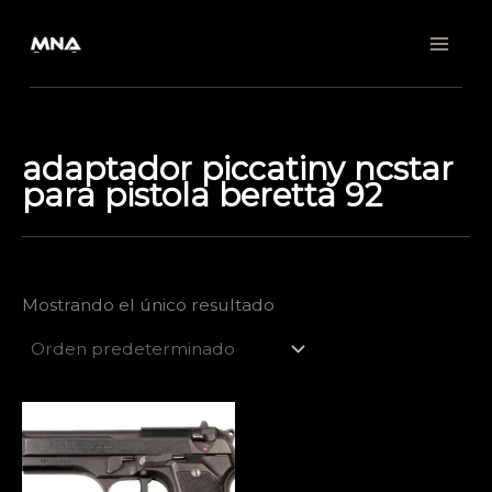
Ir
al
contenido
adaptador piccatiny ncstar
para pistola beretta 92
Mostrando el único resultado