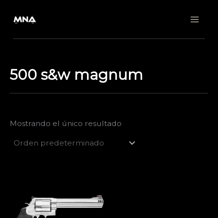
Ir
al
contenido
500 s&w magnum
Mostrando el único resultado